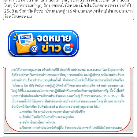
ใหญ่ จัดกิจกรรมทำบุญ ตักบาตรเทโวโรหณะ เนื่องในวันออกพรรษา ประจำปี
2568 ณ วัดสามัคคีธรรม บ้านหนองดู่ ม.6 ตำบลหนองเทาใหญ่ อำเภอปลาปาก
จังหวัดนครพนม