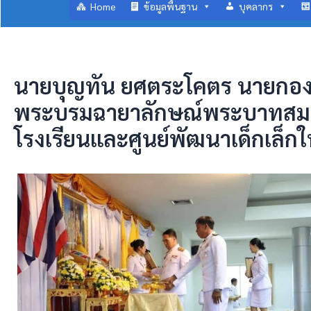
Home
ข้อมูลพื้นฐาน
บุคลากร
นายบุญทัน ยศตระโคตร นายกองค
พระบรมฉายาลักษณ์พระบาทสมเด็จ
โรงเรียนและศูนย์พัฒนาเด็กเล็กใ